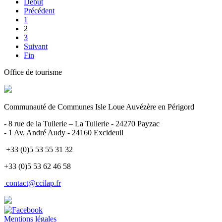
Début
Précédent
1
2
3
Suivant
Fin
Office de tourisme
Communauté de Communes Isle Loue Auvézère en Périgord
- 8 rue de la Tuilerie – La Tuilerie - 24270 Payzac
- 1 Av. André Audy - 24160 Excideuil
+33 (0)5 53 55 31 32
+33 (0)5 53 62 46 58
contact@ccilap.fr
Mentions légales