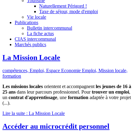
Tourisme
Naturellement Périgord !
Taxe de séjour, mode d'emploi
Vie locale
Publications
Bulletin intercommunal
La fiche actus
CIAS intercommunal
Marchés publics
La Mission Locale
compétences,
Emploi,
Espace Economie Emploi,
Mission locale,
formation
Les missions locales
orientent et accompagnent
les jeunes de 16 à
25 ans
dans leur parcours professionnel. Pour
trouver un emploi
,
un
contrat d'apprentissage
, une
formation
adaptée à votre projet
(...).
Lire la suite : La Mission Locale
Accéder au microcrédit personnel