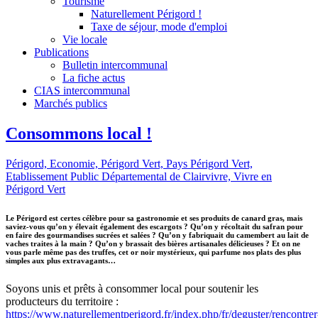
Tourisme
Naturellement Périgord !
Taxe de séjour, mode d'emploi
Vie locale
Publications
Bulletin intercommunal
La fiche actus
CIAS intercommunal
Marchés publics
Consommons local !
Périgord,
Economie,
Périgord Vert,
Pays Périgord Vert,
Etablissement Public Départemental de Clairvivre,
Vivre en
Périgord Vert
Le Périgord est certes célèbre pour sa gastronomie et ses produits de canard gras, mais
saviez-vous qu’on y élevait également des escargots ? Qu’on y récoltait du safran pour
en faire des gourmandises sucrées et salées ? Qu’on y fabriquait du camembert au lait de
vaches traites à la main ? Qu’on y brassait des bières artisanales délicieuses ? Et on ne
vous parle même pas des truffes, cet or noir mystérieux, qui parfume nos plats des plus
simples aux plus extravagants…
Soyons unis et prêts à consommer local pour soutenir les
producteurs du territoire :
https://www.naturellementperigord.fr/index.php/fr/deguster/rencontrer