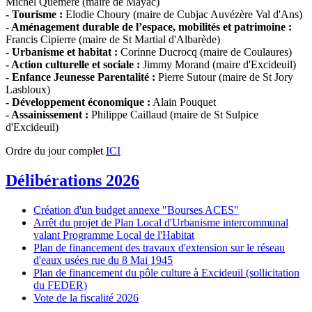
Michel Quéméré (maire de Mayac)
- Tourisme :
Elodie Choury (maire de Cubjac Auvézère Val d'Ans)
- Aménagement durable de l’espace, mobilités et patrimoine :
Francis Cipierre (maire de St Martial d'Albarède)
- Urbanisme et habitat :
Corinne Ducrocq (maire de Coulaures)
- Action culturelle et sociale :
Jimmy Morand (maire d'Excideuil)
- Enfance Jeunesse Parentalité :
Pierre Sutour (maire de St Jory
Lasbloux)
- Développement économique :
Alain Pouquet
- Assainissement :
Philippe Caillaud (maire de St Sulpice
d'Excideuil)
Ordre du jour complet
ICI
Délibérations 2026
Création d'un budget annexe "Bourses ACES"
Arrêt du projet de Plan Local d'Urbanisme intercommunal
valant Programme Local de l'Habitat
Plan de financement des travaux d'extension sur le réseau
d'eaux usées rue du 8 Mai 1945
Plan de financement du pôle culture à Excideuil (sollicitation
du FEDER)
Vote de la fiscalité 2026