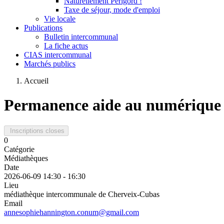
Naturellement Périgord !
Taxe de séjour, mode d'emploi
Vie locale
Publications
Bulletin intercommunal
La fiche actus
CIAS intercommunal
Marchés publics
Accueil
Permanence aide au numérique
Inscriptions closes
0
Catégorie
Médiathèques
Date
2026-06-09
14:30
-
16:30
Lieu
médiathèque intercommunale de Cherveix-Cubas
Email
annesophiehannington.conum@gmail.com