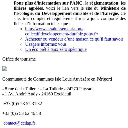
Pour plus d’information sur l’ANC
, la
réglementation
, les
filières agréées
, voici le lien vers le site du
Ministère de
l’Écologie, du Développement durable et de l’Énergie
. Ce
site, très complet et régulièrement mis à jour, comporte des
fiches d’information telles que :
http://www.assainissement-non-
collectif.developpement-durable.gouv.fr/
Acheteur ou vendeur d’une maison ce qu’il faut savoir
Usagers informez vous
Un éco prêt à taux zéro spécifique
Office de tourisme
Communauté de Communes Isle Loue Auvézère en Périgord
- 8 rue de la Tuilerie – La Tuilerie - 24270 Payzac
- 1 Av. André Audy - 24160 Excideuil
+33 (0)5 53 55 31 32
+33 (0)5 53 62 46 58
contact@ccilap.fr