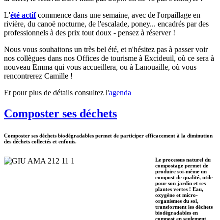
L'
été actif
commence dans une semaine, avec de l'orpaillage en
rivière, du canoë nocturne, de l'escalade, poney... encadrés par des
professionnels à des prix tout doux - pensez à réserver !
Nous vous souhaitons un très bel été, et n'hésitez pas à passer voir
nos collègues dans nos Offices de tourisme à Excideuil, où ce sera à
nouveau Emma qui vous accueillera, ou à Lanouaille, où vous
rencontrerez Camille !
Et pour plus de détails consultez l'
agenda
Composter ses déchets
Composter ses déchets biodégradables permet de participer efficacement à la diminution
des déchets collectés et enfouis.
Le processus naturel du
compostage permet de
produire soi-même un
compost de qualité, utile
pour son jardin et ses
plantes vertes ! Eau,
oxygène et micro-
organismes du sol,
transforment les déchets
biodégradables en
compost en seulement