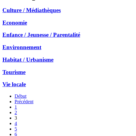
Culture / Médiathèques
Economie
Enfance / Jeunesse / Parentalité
Environnement
Habitat / Urbanisme
Tourisme
Vie locale
Début
Précédent
1
2
3
4
5
6