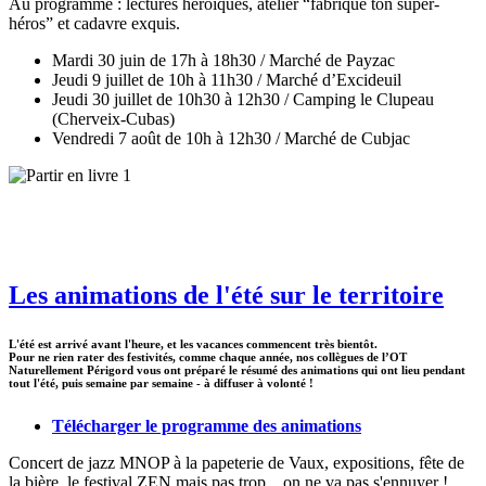
Au programme : lectures héroïques, atelier “fabrique ton super-
héros” et cadavre exquis.
Mardi 30 juin de 17h à 18h30 / Marché de Payzac
Jeudi 9 juillet de 10h à 11h30 / Marché d’Excideuil
Jeudi 30 juillet de 10h30 à 12h30 / Camping le Clupeau
(Cherveix-Cubas)
Vendredi 7 août de 10h à 12h30 / Marché de Cubjac
Les animations de l'été sur le territoire
L'été est arrivé avant l'heure, et les vacances commencent très bientôt.
Pour ne rien rater des festivités, comme chaque année, nos collègues de l’OT
Naturellement Périgord vous ont préparé le résumé des animations qui ont lieu pendant
tout l'été, puis semaine par semaine - à diffuser à volonté !
Télécharger le programme des animations
Concert de jazz MNOP à la papeterie de Vaux, expositions, fête de
la bière, le festival ZEN mais pas trop... on ne va pas s'ennuyer !