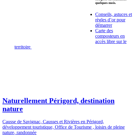
quelques mois.
Conseils, astuces et
règles d’or pour
démarrer
Carte des
composteurs en
accès libre sur le
territoire
Naturellement Périgord, destination
nature
Causse de Savignac,
Causses et Rivières en Périgord,
développement touristique,
Office de Tourisme ,
loisirs de pleine
nature,
randonnée